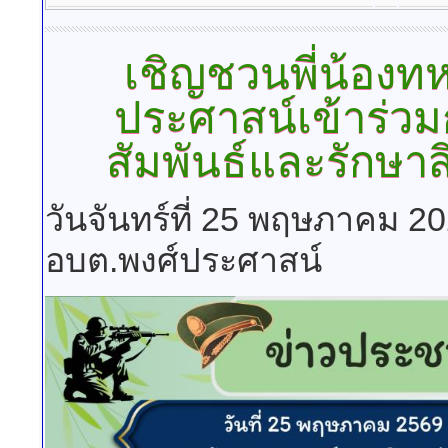
3ffd711d-09c0-4f6b-a994-8ebbf0dce06a.jpg
[ ]
122 K
เชิญชวนพี่น้องท
ประศาสน์เข้าร่ว
สัมพันธ์และรักษาส
วันจันทร์ที่ 25 พฤษภาคม 2
อบต.พงศ์ประศาสน์