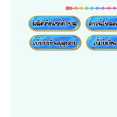
ปริณายก และน้อมรำลึกใน
รกิติยาภา นเรนทิราเทพย
ศุกร์, 26 มิถุนายน 2026
วันที่ศุกร์ที่ 26 มิถุ
ประจวบคีรีขันธ์ เวลา 
อ่านเพิ่มเติม...